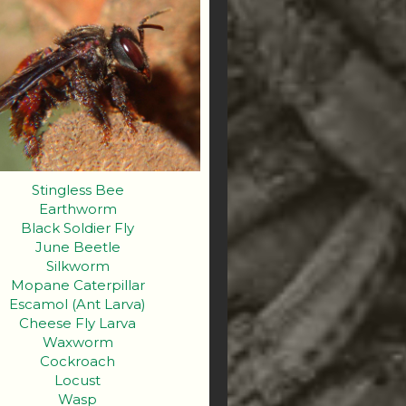
Stingless Bee
Earthworm
Black Soldier Fly
June Beetle
Silkworm
Mopane Caterpillar
Escamol (Ant Larva)
Cheese Fly Larva
Waxworm
Cockroach
Locust
Wasp