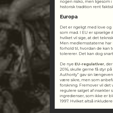
nogen risiko, men ligesom 
historisk tradition rent fakt
Europa
Det er rigeligt med love og 
som mad. I EU er spiselige 
hvilket vil sige, at det tekni
Men medlemsstaterne har hv
forhold til, hvordan de kan 
tolererer. Det kan dog snar
De nye
EU-regulativer
, de
2016, skulle gerne få styr p
Authority” gav sin længeve
være sikre, men som anbefale
forskning. Fremover vil det 
regulere salget af insekter 
ingredienser, som ikke er bl
1997. Hvilket altså inkludere