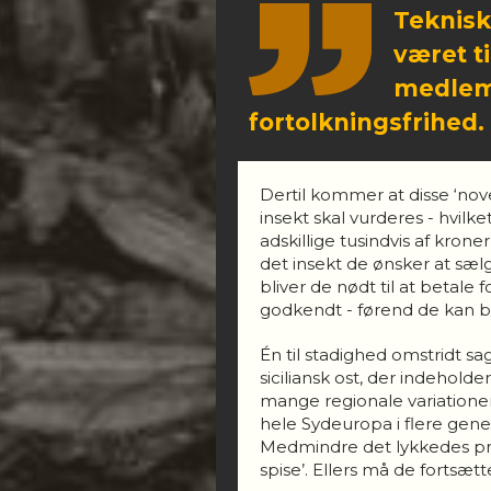
Teknisk
været t
medlems
fortolkningsfrihed.
Dertil kommer at disse ‘nove
insekt skal vurderes - hvilk
adskillige tusindvis af krone
det insekt de ønsker at sælge
bliver de nødt til at betale f
godkendt - førend de kan b
Én til stadighed omstridt s
siciliansk ost, der indehol
mange regionale variationer,
hele Sydeuropa i flere gener
Medmindre det lykkedes prod
spise’. Ellers må de fortsæt