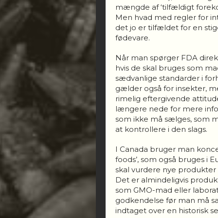
mængde af ‘tilfældigt forek
Men hvad med regler for in
det jo er tilfældet for en st
fødevare.
Når man spørger FDA direkt
hvis de skal bruges som ma
sædvanlige standarder i for
gælder også for insekter, me
rimelig eftergivende attitude
længere nede for mere info
som ikke må sælges, som mad 
at kontrollere i den slags.
I Canada bruger man konce
foods’, som også bruges i 
skal vurdere nye produkter
Det er almindeligvis produkt
som GMO-mad eller laborat
godkendelse før man må sæl
indtaget over en historisk 