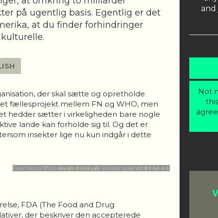
siger, at omkring to milliarder
and 
er på ugentlig basis. Egentlig er det
erika, at du finder forhindringer
kulturelle.
LISH
Not m
ganisation, der skal sætte og opretholde
thi
r et fællesprojekt mellem FN og WHO, men
agree
et hedder sætter i virkeligheden bare nogle
tive lande kan forholde sig til. Og det er
rsom insekter lige nu kun indgår i dette
Casu marzu. Photo:
Nordic Food Lab
, licensed under
CC BY-SA 4.0
W
yrelse, FDA (The Food and Drug
ulativer, der beskriver den accepterede