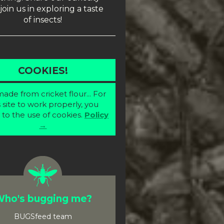
join us in exploring a taste
of insects!
COOKIES!
ade from cricket flour... For
s site to work properly, you
 to the use of cookies.
Policy
→
ho's bugging me?
BUGSfeed team