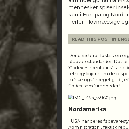
almindeligt. Tal fra FN 
mennesker spiser insekt
kun i Europa og Nordam
herfor - lovmæssige og 
READ THIS POST IN ENG
Der eksisterer faktisk en or
fødevarestandarder. Det e
‘Codex Alimentarius’, som d
retningslinjer, som de respek
måske også meget godt, efte
Codex som ‘urenheder’!
Nordamerika
I USA har deres fødevarest
Administration), faktisk reg