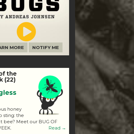
ARN MORE
NOTIFY ME
of the
 (22)
gless
ous honey
o sting: the
ct bee? Meet our BUG OF
EEK.
Read →