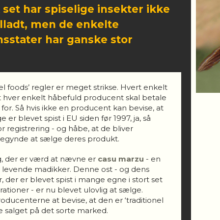
 set har spiselige insekter ikke
illadt, men de enkelte
stater har ganske stor
l foods’ regler er meget strikse. Hvert enkelt
et hver enkelt håbefuld producent skal betale
r for. Så hvis ikke en producent kan bevise, at
 er blevet spist i EU siden før 1997, ja, så
or registrering - og håbe, at de bliver
egynde at sælge deres produkt.
ag, der er værd at nævne er
casu marzu
- en
der levende madikker. Denne ost - og dens
 der er blevet spist i mange egne i stort set
ationer - er nu blevet ulovlig at sælge.
ucenterne at bevise, at den er ‘traditionel
te salget på det sorte marked.