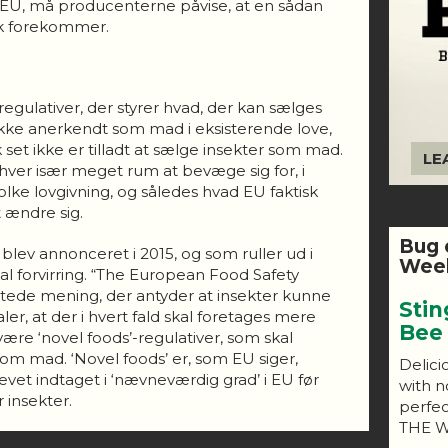
i EU, må producenterne påvise, at en sådan
isk forekommer.
regulativer, der styrer hvad, der kan sælges
ikke anerkendt som mad i eksisterende love,
sk set ikke er tilladt at sælge insekter som mad.
LE
er især meget rum at bevæge sig for, i
tolke lovgivning, og således hvad EU faktisk
t ændre sig.
Bug 
r blev annonceret i 2015, og som ruller ud i
Week
å al forvirring. “The European Food Safety
ntede mening, der antyder at insekter kunne
Stin
r, at der i hvert fald skal foretages mere
Bee
være ‘novel foods’-regulativer, som skal
som mad. ‘Novel foods’ er, som EU siger,
Delici
evet indtaget i ‘nævneværdig grad’ i EU før
with n
r insekter.
perfe
THE W