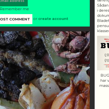
lærerig
Sådan
Remember me
i dere
dokum
or
create account
Bladet
pensum
klasser
BUGS
har 
mass