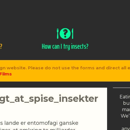
s?
How can I try insects?
gn website. Please do not use the forms and direct all 
Films
igt_at_spise_insekter
Eati
but
man
We’r
ens lande er entomofagi ganske
any