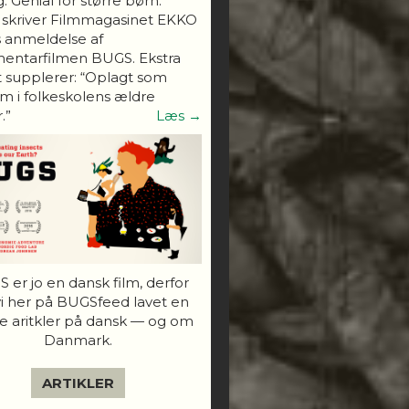
. Genial for større børn."
 skriver Filmmagasinet EKKO
s anmeldelse af
entarfilmen BUGS. Ekstra
 supplerer: “Oplagt som
 i folkeskolens ældre
.”
Læs →
 er jo en dansk film, derfor
vi her på BUGSfeed lavet en
e aritkler på dansk — og om
Danmark.
ARTIKLER