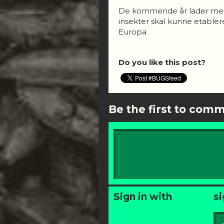
De kommende år lader med an
insekter skal kunne etabler
Europa.
Do you like this post?
Be the first to com
Sign in with
si