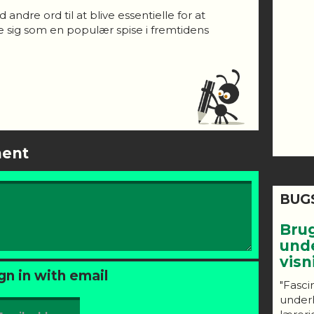
dre ord til at blive essentielle for at
e sig som en populær spise i fremtidens
ment
BUG
Bru
und
vis
gn in with email
"Fasci
under