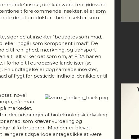
ommende’ insekt, der kan være i en fødevare.
tentionelt forekommende insekter, eller som
igende del af produkter -
hele
insekter, som
e, siger de at insekter “betragtes som mad,
d, eller indgår som komponent i mad”. De
hold til renlighed, mærkning, og transport
n alt i alt virker det som om, at FDA har en
, i forhold til europæiske lande især (se
). En undtagelse er dog samlede insekter,
af frygt for pesticide-indhold, der ikke er til
ptet ‘novel
Europa, når man
 på markedet.
er, der udspringer af bioteknologisk udvikling,
oriemad, som kræver vurdering og
ge til forbrugeren. Mad der er blevet
set længere tidsperiode antages ikke at være