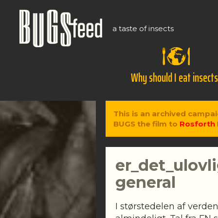
a taste of insects
Why should I eat insect
This is an archived campai
BUGS the film to
Rosforth 
er_det_ulovl
general
I størstedelen af verd