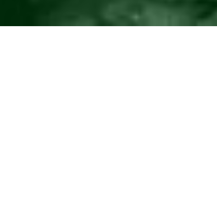
©2016
Danish Documentary Production ApS
and
Rosforth Films.
All rights reserved. Website created and managed by
Film &
Campaign Ltd.
using
NationBuilder
based on graphic design by
Torsten Høgh Rasmussen.
Unless attributed otherwise, still images
are from Nordic Food Lab, from the film BUGS and from the
BUGSfeed team, all licensed under
Creative Commons BY-SA 4.0.
This website uses
cookies.