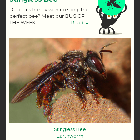
Delicious honey with no sting: the
perfect bee? Meet our BUG OF
THE WEEK.
Read →
Stingless Bee
Earthworm