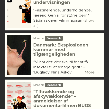
undervisningen
"Fascinerende, underholdende,
lærerig. Genial for større børn."
Sådan skriver Filmmagasin
(
show
all
)
More on
Denmark
Danmark: Eksplosionen
kommer med
tilgængeligheden
”Vi har det, der skal til for at få
insekter til at smage godt.” –
'Buglady' Nina Askov
More →
More on
Denmark
"Tiltrækkende og
afskyvækkende" –
anmeldelser af
dokumentarfilmen BUGS