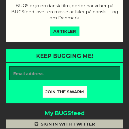
BUGS er jo en dansk film, derfor har vi her på
BUGSfeed lavet en masse aritkler på dansk — og
om Danmark.
ARTIKLER
KEEP BUGGING ME!
My BUGSfeed
SIGN IN WITH TWITTER