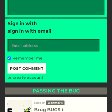
Sign in with
sign in with email
Remember me
or
create account
PASSING THE BUG
More on
Denmark
Brug BUGS i