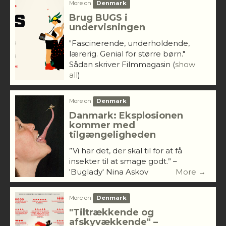
More on
Denmark
Brug BUGS i
undervisningen
"Fascinerende, underholdende,
lærerig. Genial for større børn."
Sådan skriver Filmmagasin
(
show
all
)
More on
Denmark
Danmark: Eksplosionen
kommer med
tilgængeligheden
”Vi har det, der skal til for at få
insekter til at smage godt.” –
'Buglady' Nina Askov
More →
More on
Denmark
"Tiltrækkende og
afskyvækkende" –