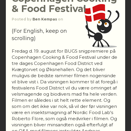
& Food Festival
Posted by
Ben Kempas
on
(For English, keep on
scrolling)
Fredag d. 19. august for BUGS snigpremiere på
Copenhagen Cooking & Food Festival under de
tre dages Copenhagen Food District ved
Kvægtorvet og Øksnehallen. Og det bliver
muligvis de bedste rammer filmen nogensinde
vil blive vist i. Da visningen kommer til at foregå i
festivalens Food District vil du være omringet af
velsmagende og biodivers mad fra hele verden.
Filmen er således i sit helt rette element. Og
som om det ikke var nok, så vil der før visningen
være en insektsmagning af Nordic Food Lab's
Roberto Flore, som også medvirker i filmen. Og
visningen bliver minsandten også efterfulgt af
en Q&A med filmens instruktør Andreas