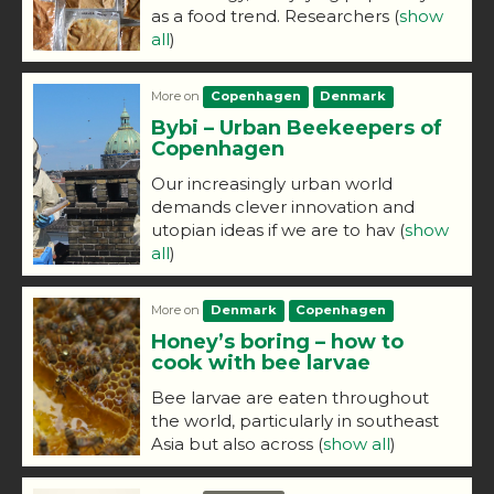
as a food trend. Researchers
(
show
all
)
More on
Copenhagen
Denmark
Bybi – Urban Beekeepers of
Copenhagen
Our increasingly urban world
demands clever innovation and
utopian ideas if we are to hav
(
show
all
)
More on
Denmark
Copenhagen
Honey’s boring – how to
cook with bee larvae
Bee larvae are eaten throughout
the world, particularly in southeast
Asia but also across
(
show all
)