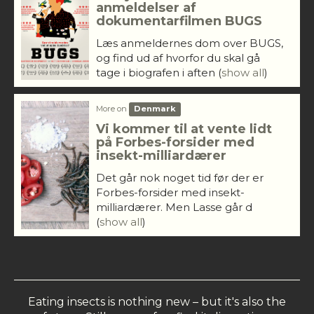
anmeldelser af
dokumentarfilmen BUGS
Læs anmeldernes dom over BUGS,
og find ud af hvorfor du skal gå
tage i biografen i aften
(
show all
)
More on
Denmark
Vi kommer til at vente lidt
på Forbes-forsider med
insekt-milliardærer
Det går nok noget tid før der er
Forbes-forsider med insekt-
milliardærer. Men Lasse går d
(
show all
)
Eating insects is nothing new – but it's also the