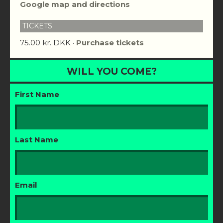
Google map and directions
TICKETS
75.00 kr. DKK ·
Purchase tickets
WILL YOU COME?
First Name
Last Name
Email