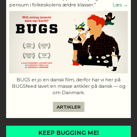
pensum i folkeskolens ældre klasser.”
Læs →
BUGS er jo en dansk film, derfor har vi her på
BUGSfeed lavet en masse aritkler på dansk — og
om Danmark.
ARTIKLER
KEEP BUGGING ME!