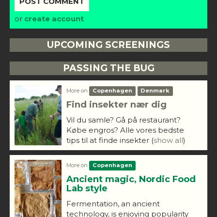
or
create account
UPCOMING SCREENINGS
PASSING THE BUG
More on
Copenhagen
Denmark
Find insekter nær dig
Vil du samle? Gå på restaurant?
Købe engros? Alle vores bedste
tips til at finde insekter
(
show all
)
More on
Copenhagen
Ancient magic, Nordic Food
Lab style
Fermentation, an ancient
technology, is enjoying popularity